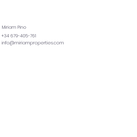
Miriam Pino
+34 679-405-761
info@miriamproperties.com