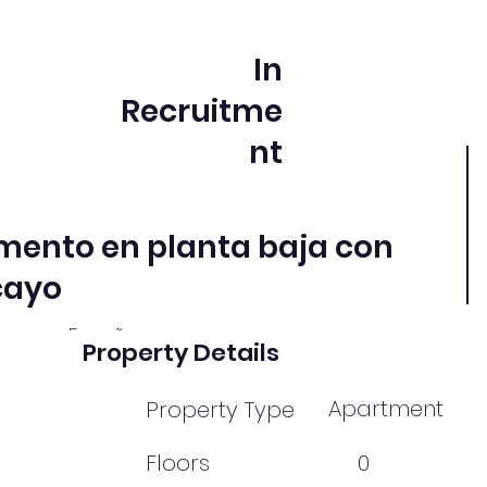
In
Recruitme
nt
mento en planta baja con
cayo
ampomar, España
Property Details
Apartment
Property Type
Floors
0