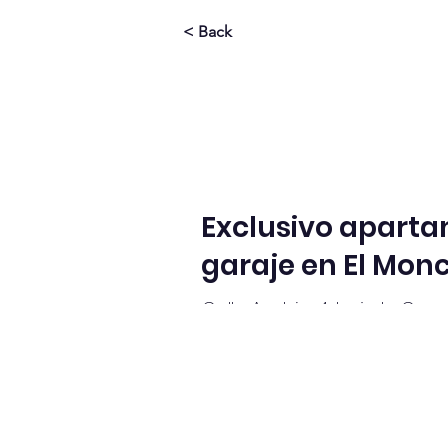
< Back
Exclusivo aparta
garaje en El Mon
Calle Austria, 4, bajo b, C