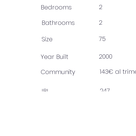
2
Bedrooms
2
Bathrooms
75
Size
2000
Year Built
143€ al trim
Community
247
IBI